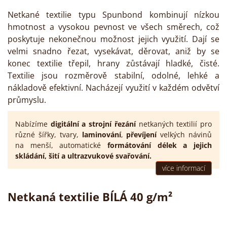
Netkané textilie typu Spunbond kombinují nízkou
hmotnost a vysokou pevnost ve všech směrech, což
poskytuje nekonečnou možnost jejich využití. Dají se
velmi snadno řezat, vysekávat, děrovat, aniž by se
konec textilie třepil, hrany zůstávají hladké, čisté.
Textilie jsou rozměrově stabilní, odolné, lehké a
nákladově efektivní. Nacházejí využití v každém odvětví
průmyslu.
Nabízíme
digitální a strojní řezání
netkaných textilií pro
různé šířky, tvary,
laminování
,
převíjení
velkých návinů
na menší, automatické
formátování délek
a jejich
skládání
,
šití
a
ultrazvukové svařování
.
více informací
Netkaná textilie BÍLÁ 40 g/m²