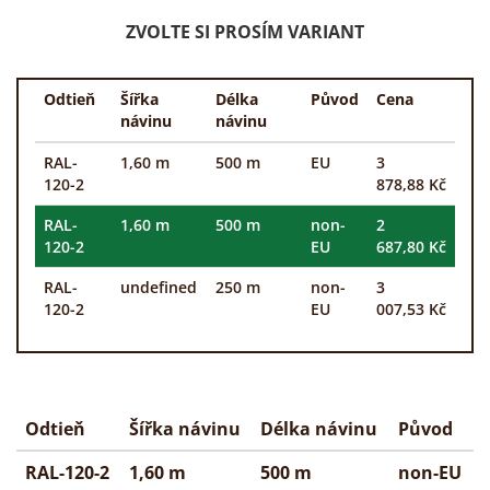
ZVOLTE SI PROSÍM VARIANT
Odtieň
Šířka
Délka
Původ
Cena
návinu
návinu
RAL-
1,60 m
500 m
EU
3
120-2
878,88 Kč
RAL-
1,60 m
500 m
non-
2
120-2
EU
687,80 Kč
RAL-
undefined
250 m
non-
3
120-2
EU
007,53 Kč
Odtieň
Šířka návinu
Délka návinu
Původ
RAL-120-2
1,60 m
500 m
non-EU