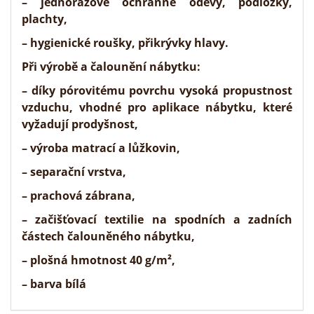
– jednorázové ochranné oděvy, podložky,
plachty,
– hygienické roušky, přikrývky hlavy.
Při
výrobě a čalounění nábytku
:
– díky pórovitému povrchu vysoká propustnost
vzduchu, vhodné pro aplikace nábytku, které
vyžadují prodyšnost,
– výroba matrací a lůžkovin,
– separační vrstva,
– prachová zábrana,
– začišťovací textilie na spodních a zadních
částech čalouněného nábytku,
– plošná hmotnost 40 g/m²,
– barva bílá