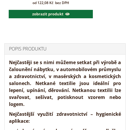
od
122,08
Kč
bez DPH
zobrazit produkt
POPIS PRODUKTU
Nejčastěji se s nimi můžeme setkat při výrobě a
čalounění nábytku, v automobilovém průmyslu
a zdravotnictví, v masérských a kosmetických
salonech. Netkané textilie jsou ideální pro
lepení, upínání, děrování. Netkanou textilii lze
svařovat, sešívat, potisknout vzorem nebo
logem.
Nejčastější využití zdravotnictví –
hygienické
aplikace
: