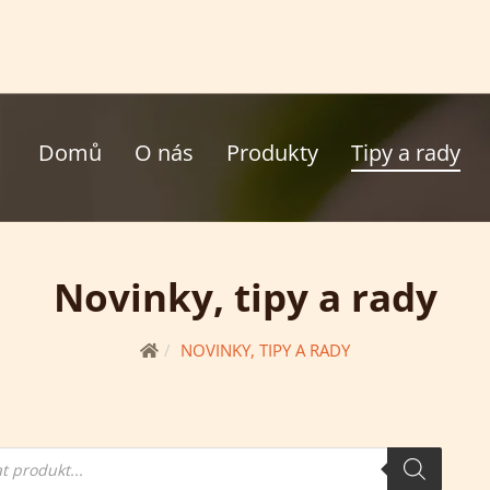
Domů
O nás
Produkty
Tipy a rady
Novinky, tipy a rady
NOVINKY, TIPY A RADY
í
ktů