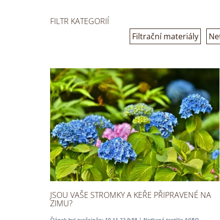
FILTR KATEGORIÍ
Filtrační materiály
Ne
JSOU VAŠE STROMKY A KEŘE PŘIPRAVENÉ NA
ZIMU?
Článek byl zveřejněn: 10.11.22 9:58 |
Netkané textilie AGRO