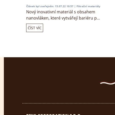
Článek byl zveřejněn: 15.07.22 10:57 |
Filtrační materiály
Nový inovativní materiál s obsahem
nanovláken, které vytvářejí bariéru p...
ČÍST VÍC