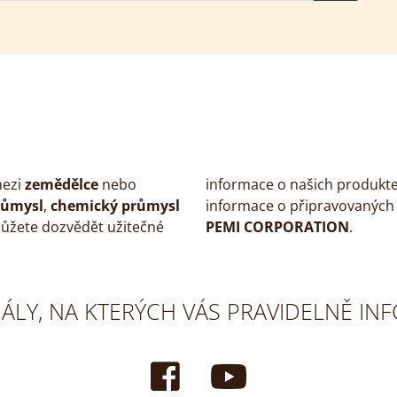
mezi
zemědělce
nebo
informace o našich produktech
růmysl
,
chemický průmysl
informace o připravovaných 
můžete dozvědět užitečné
PEMI CORPORATION
.
NÁLY, NA KTERÝCH VÁS PRAVIDELNĚ I