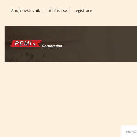
(current)
Ahoj návštevník
přihlásit se
registrace
Hledán
produ