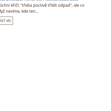
ichni křičí: "třeba poctivě třídit odpad", ale co
dyž nevíme, kde ten...
ÍST VÍC