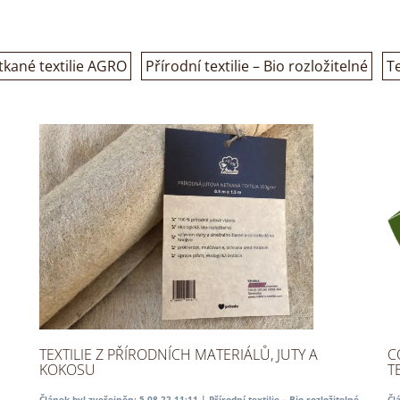
tkané textilie AGRO
Přírodní textilie – Bio rozložitelné
Te
TEXTILIE Z PŘÍRODNÍCH MATERIÁLŮ, JUTY A
C
KOKOSU
TE
Článek byl zveřejněn: 5.08.22 11:11 |
Přírodní textilie – Bio rozložitelné
Čl