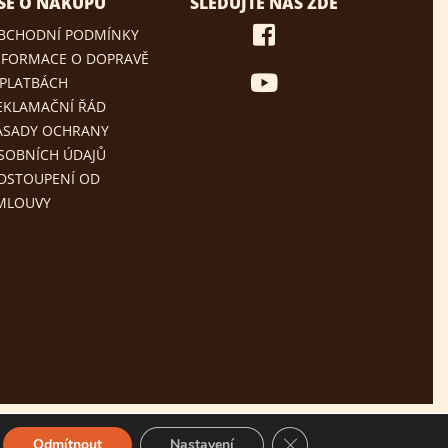
ŠE O NÁKUPU
SLEDUJTE NÁS ZDE
BCHODNÍ PODMÍNKY
NFORMACE O DOPRAVĚ
 PLATBÁCH
EKLAMAČNÍ ŘÁD
ÁSADY OCHRANY
SOBNÍCH ÚDAJŮ
DSTOUPENÍ OD
MLOUVY
Zavřít cookie lištu GDPR
Odmítnout
Nastavení