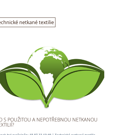
chnické netkané textilie
O S POUŽITOU A NEPOTŘEBNOU NETKANOU
XTILIÍ?
ánek byl zveřejněn: 15.07.22 13:49 |
Technické netkané textilie