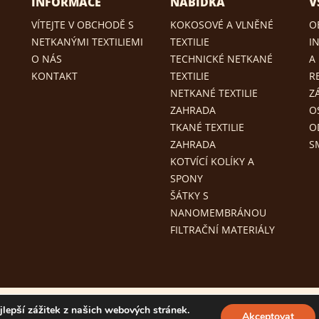
INFORMACE
NABÍDKA
V
VÍTEJTE V OBCHODĚ S
KOKOSOVÉ A VLNĚNÉ
O
NETKANÝMI TEXTILIEMI
TEXTILIE
I
O NÁS
TECHNICKÉ NETKANÉ
A
KONTAKT
TEXTILIE
R
NETKANÉ TEXTILIE
Z
ZAHRADA
O
TKANÉ TEXTILIE
O
ZAHRADA
S
KOTVÍCÍ KOLÍKY A
SPONY
ŠÁTKY S
NANOMEMBRÁNOU
FILTRAČNÍ MATERIÁLY
lepší zážitek z našich webových stránek.
Akceptovat