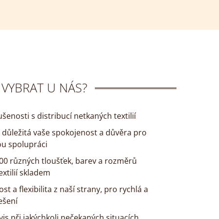
 VYBRAT U NÁS?
ušenosti s distribucí netkaných textilií
s důležitá vaše spokojenost a důvěra pro
u spolupráci
300 různých tloušťek, barev a rozměrů
xtilií skladem
st a flexibilita z naší strany, pro rychlá a
ešení
vis při jakýchkoli nečekaných situacích