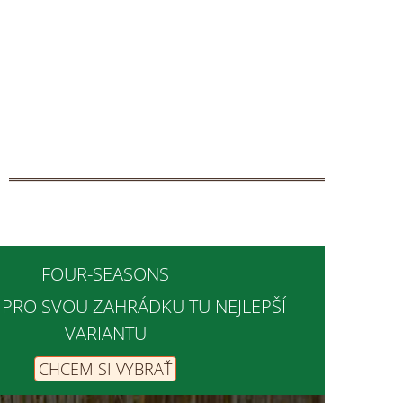
FOUR-SEASONS
 PRO SVOU ZAHRÁDKU TU NEJLEPŠÍ
VARIANTU
CHCEM SI VYBRAŤ