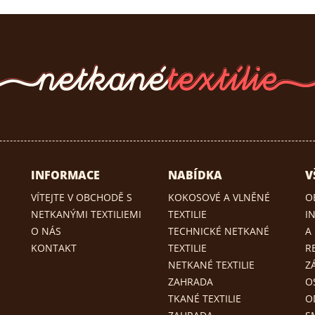
INFORMACE
NABÍDKA
V
VÍTEJTE V OBCHODĚ S
KOKOSOVÉ A VLNĚNÉ
O
NETKANÝMI TEXTILIEMI
TEXTILIE
I
O NÁS
TECHNICKÉ NETKANÉ
A
KONTAKT
TEXTILIE
R
NETKANÉ TEXTILIE
Z
ZAHRADA
O
TKANÉ TEXTILIE
O