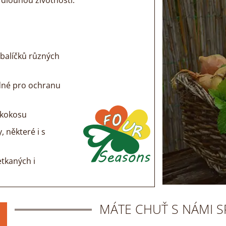
a dlouhou životností.
 balíčků různých
odné pro ochranu
a kokosu
, některé i s
etkaných i
MÁTE CHUŤ S NÁMI 