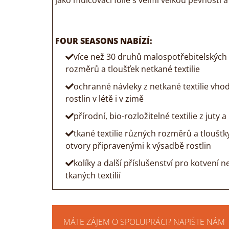
jako mulčovací fólie s velmi velkou pevností 
FOUR SEASONS NABÍZÍ:
více než 30 druhů malospotřebitelských
rozměrů a tloušťek netkané textilie
ochranné návleky z netkané textilie vh
rostlin v létě i v zimě
přírodní, bio-rozložitelné textilie z juty 
tkané textilie různých rozměrů a tloušťky
otvory připravenými k výsadbě rostlin
kolíky a další příslušenství pro kotvení n
tkaných textilií
MÁTE ZÁJEM O SPOLUPRÁCI? NAPIŠTE NÁM