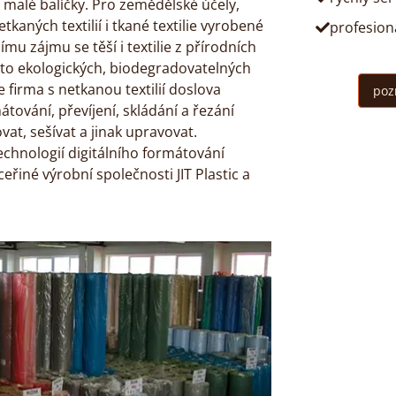
malé balíčky. Pro zemědělské účely,
aných textilií i tkané textilie vyrobené
profesioná
mu zájmu se těší i textilie z přírodních
hto ekologických, biodegradovatelných
 firma s netkanou textilií doslova
poz
tování, převíjení, skládání a řezání
ovat, sešívat a jinak upravovat.
chnologií digitálního formátování
dceřiné výrobní společnosti JIT Plastic a