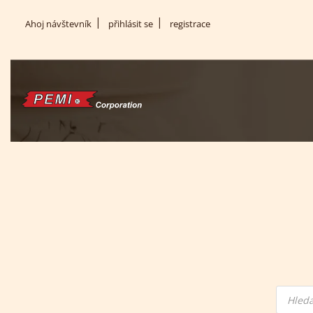
(current)
Ahoj návštevník
přihlásit se
registrace
Hledán
produ