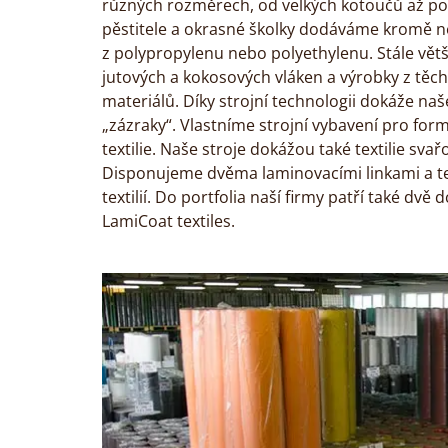
různých rozměrech, od velkých kotoučů až po 
pěstitele a okrasné školky dodáváme kromě netk
z polypropylenu nebo polyethylenu. Stále větší
jutových a kokosových vláken a výrobky z těc
materiálů. Díky strojní technologii dokáže naše
„zázraky“. Vlastníme strojní vybavení pro formá
textilie. Naše stroje dokážou také textilie svař
Disponujeme dvěma laminovacími linkami a te
textilií. Do portfolia naší firmy patří také dvě 
LamiCoat textiles.