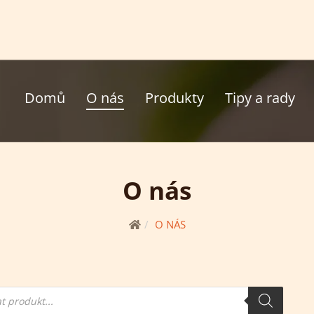
Domů
O nás
Produkty
Tipy a rady
O nás
O NÁS
í
ktů