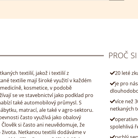
PROČ SI
ch textilií, jakož i textilií z
20 leté zk
né textilie mají široké využití v každém
je pro ná
, medicíně, kosmetice, v podobě
dlouhodobo
žívají se ve stavebnictví jako podklad pro
více než 
e nabízí také automobilový průmysl. S
netkaných te
nábytku, matrací, ale také v agro-sektoru.
pevnosti často využívá jako obalový
operativno
 Člověk si často ani neuvědomuje, že
spolehlivá ř
 života. Netkanou textilii dodáváme v
rychlý ser