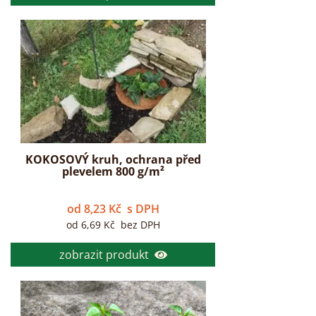
KOKOSOVÝ kruh, ochrana před
plevelem 800 g/m²
od
8,23
Kč
s DPH
od
6,69
Kč
bez DPH
zobrazit produkt