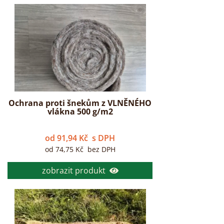
Ochrana proti šnekům z VLNĚNÉHO
vlákna 500 g/m2
od
91,94
Kč
s DPH
od
74,75
Kč
bez DPH
zobrazit produkt