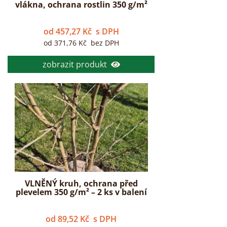
vlákna, ochrana rostlin 350 g/m²
od
457,27
Kč
s DPH
od
371,76
Kč
bez DPH
zobrazit produkt
VLNĚNÝ kruh, ochrana před
plevelem 350 g/m² – 2 ks v balení
od
89,52
Kč
s DPH