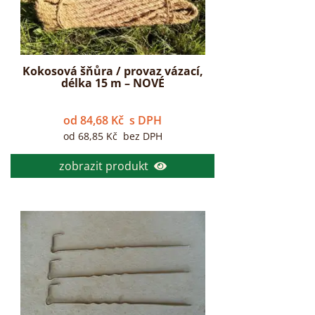
Kokosová šňůra / provaz vázací,
délka 15 m – NOVÉ
od
84,68
Kč
s DPH
od
68,85
Kč
bez DPH
zobrazit produkt