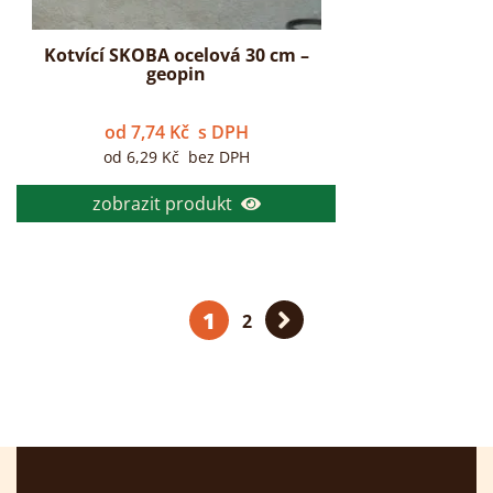
Kotvící SKOBA ocelová 30 cm –
geopin
od
7,74
Kč
s DPH
od
6,29
Kč
bez DPH
zobrazit produkt
1
2