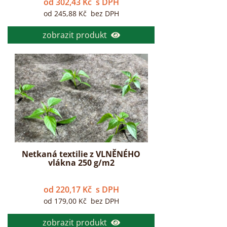
od
302,43
Kč
s DPH
od
245,88
Kč
bez DPH
zobrazit produkt
Netkaná textilie z VLNĚNÉHO
vlákna 250 g/m2
od
220,17
Kč
s DPH
od
179,00
Kč
bez DPH
zobrazit produkt