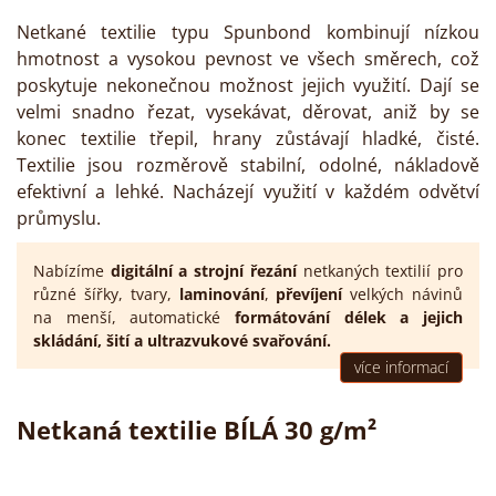
Netkané textilie typu Spunbond kombinují nízkou
hmotnost a vysokou pevnost ve všech směrech, což
poskytuje nekonečnou možnost jejich využití. Dají se
velmi snadno řezat, vysekávat, děrovat, aniž by se
konec textilie třepil, hrany zůstávají hladké, čisté.
Textilie jsou rozměrově stabilní, odolné, nákladově
efektivní a lehké. Nacházejí využití v každém odvětví
průmyslu.
Nabízíme
digitální a strojní řezání
netkaných textilií pro
různé šířky, tvary,
laminování
,
převíjení
velkých návinů
na menší, automatické
formátování délek
a jejich
skládání
,
šití
a
ultrazvukové svařování
.
více informací
Netkaná textilie BÍLÁ 30 g/m²