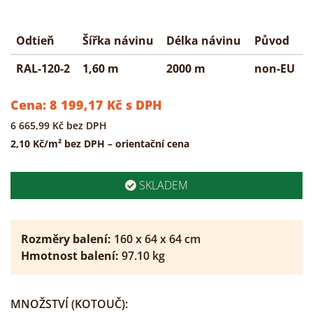
Odtieň
Šířka návinu
Délka návinu
Původ
RAL-120-2
1,60 m
2000 m
non-EU
Cena:
8 199,17
Kč
s DPH
6 665,99
Kč
bez DPH
2,10 Kč/m² bez DPH – orientační cena
SKLADEM
Rozměry balení:
160
x
64
x
64
cm
Hmotnost balení:
97.10
kg
MNOŽSTVÍ
(KOTOUČ)
: