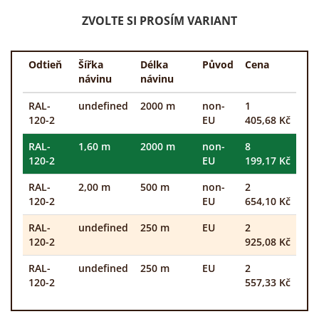
ZVOLTE SI PROSÍM VARIANT
Odtieň
Šířka
Délka
Původ
Cena
návinu
návinu
RAL-
undefined
2000 m
non-
1
120-2
EU
405,68 Kč
RAL-
1,60 m
2000 m
non-
8
120-2
EU
199,17 Kč
RAL-
2,00 m
500 m
non-
2
120-2
EU
654,10 Kč
RAL-
undefined
250 m
EU
2
120-2
925,08 Kč
RAL-
undefined
250 m
EU
2
120-2
557,33 Kč