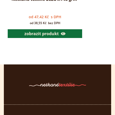
od
47,42
Kč
s DPH
od
38,55
Kč
bez DPH
zobrazit produkt