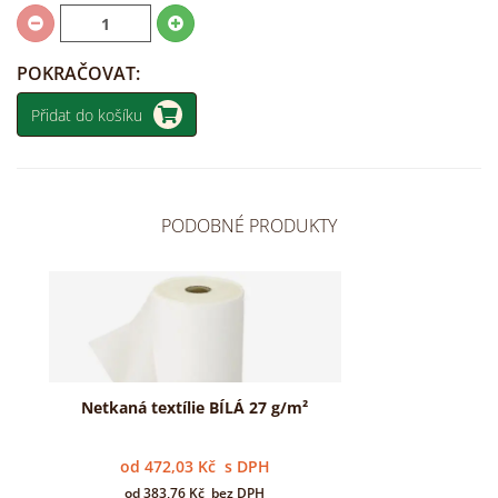
POKRAČOVAT:
Přidat do košíku
PODOBNÉ PRODUKTY
Netkaná textílie BÍLÁ 27 g/m²
od
472,03
Kč
s DPH
od
383,76
Kč
bez DPH