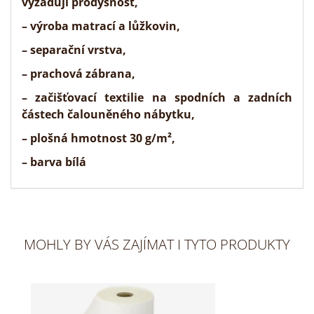
vyžadují prodyšnost,
– výroba matrací a lůžkovin,
– separační vrstva,
– prachová zábrana,
– začišťovací textilie na spodních a zadních
částech čalouněného nábytku,
– plošná hmotnost 30 g/m²,
– barva bílá
MOHLY BY VÁS ZAJÍMAT I TYTO PRODUKTY