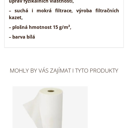
úprav fyzikálních vlastností,
– suchá i mokrá
filtrace
, výroba filtračních
kazet,
– plošná hmotnost 15 g/m²,
– barva bílá
MOHLY BY VÁS ZAJÍMAT I TYTO PRODUKTY