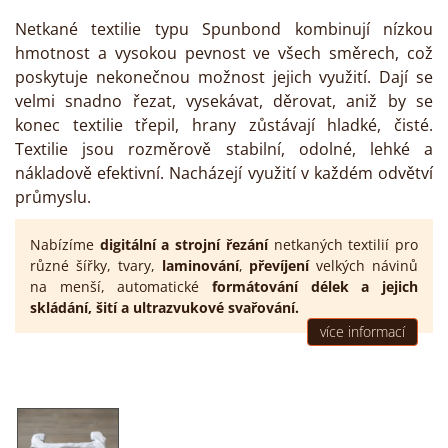
Netkané textilie typu Spunbond kombinují nízkou
hmotnost a vysokou pevnost ve všech směrech, což
poskytuje nekonečnou možnost jejich využití. Dají se
velmi snadno řezat, vysekávat, děrovat, aniž by se
konec textilie třepil, hrany zůstávají hladké, čisté.
Textilie jsou rozměrově stabilní, odolné, lehké a
nákladově efektivní. Nacházejí využití v každém odvětví
průmyslu.
Nabízíme
digitální a strojní řezání
netkaných textilií pro
různé šířky, tvary,
laminování
,
převíjení
velkých návinů
na menší, automatické
formátování délek
a jejich
skládání
,
šití
a
ultrazvukové svařování
.
více informací