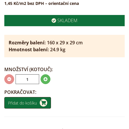
1,45 Kč/m2 bez DPH – orientační cena
SKLADEM
Rozměry balení:
160
x
29
x
29
cm
Hmotnost balení:
24.9
kg
MNOŽSTVÍ
(KOTOUČ)
:
POKRAČOVAT:
Přidat do košíku