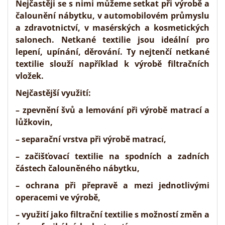
Nejčastěji se s nimi můžeme setkat při výrobě a
čalounění nábytku, v automobilovém průmyslu
a zdravotnictví, v
masérských a kosmetických
salonech.
Netkané textilie jsou ideální pro
lepení, upínání, děrování. Ty nejtenčí netkané
textilie slouží například k výrobě filtračních
vložek.
Nejčastější využití:
–
zpevnění švů
a lemování při výrobě matrací a
lůžkovin,
– separační vrstva při výrobě matrací,
– začišťovací textilie na spodních a zadních
částech čalouněného nábytku,
– ochrana při přepravě a mezi jednotlivými
operacemi ve výrobě,
– využití jako filtrační textilie s možností změn a