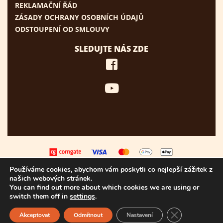
REKLAMAČNÍ ŘÁD
ZÁSADY OCHRANY OSOBNÍCH ÚDAJŮ
ODSTOUPENÍ OD SMLOUVY
SLEDUJTE NÁS ZDE
Používáme cookies, abychom vám poskytli co nejlepší zážitek z
našich webových stránek.
You can find out more about which cookies we are using or
switch them off in
settings
.
Zavřít cookie l
© PEMI Corporation s. r. o.,
2026
:: DEVELOPER:
Ľuboš Kaššovic
:: ADMIN INFO:
Akceptovat
Odmítnout
Nastavení
pemi@pemi.sk :: KONTAKT: +421 32 / 779 27 20