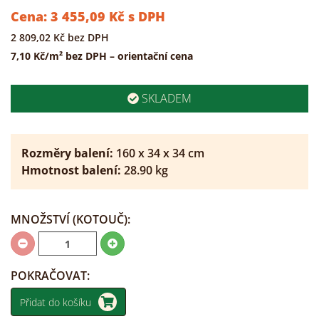
Cena:
3 455,09
Kč
s DPH
2 809,02
Kč
bez DPH
7,10 Kč/m² bez DPH – orientační cena
SKLADEM
Rozměry balení:
160
x
34
x
34
cm
Hmotnost balení:
28.90
kg
MNOŽSTVÍ
(KOTOUČ)
:
POKRAČOVAT:
Přidat do košíku