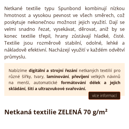
Netkané textilie typu Spunbond kombinují nízkou
hmotnost a vysokou pevnost ve všech směrech, což
poskytuje nekonečnou možnost jejich využití. Dají se
velmi snadno řezat, vysekávat, děrovat, aniž by se
konec textilie třepil, hrany zůstávají hladké, čisté.
Textilie jsou rozměrově stabilní, odolné, lehké a
nákladově efektivní. Nacházejí využití v každém odvětví
průmyslu.
Nabízíme
digitální a strojní řezání
netkaných textilií pro
různé šířky, tvary,
laminování
,
převíjení
velkých návinů
na menší, automatické
formátování délek
a jejich
skládání
,
šití
a
ultrazvukové svařování
.
více informací
Netkaná textilie ZELENÁ 70 g/m²