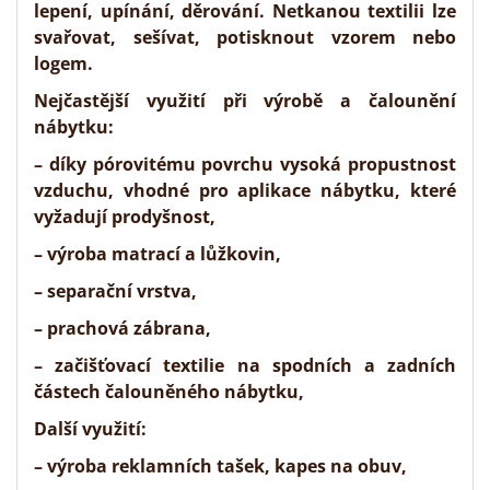
lepení, upínání, děrování. Netkanou textilii lze
svařovat, sešívat, potisknout vzorem nebo
logem.
Nejčastější využití při
výrobě a čalounění
nábytku
:
– díky pórovitému povrchu vysoká propustnost
vzduchu, vhodné pro aplikace nábytku, které
vyžadují prodyšnost,
– výroba matrací a lůžkovin,
– separační vrstva,
– prachová zábrana,
– začišťovací textilie na spodních a zadních
částech čalouněného nábytku,
Další využití:
– výroba reklamních tašek, kapes na obuv,