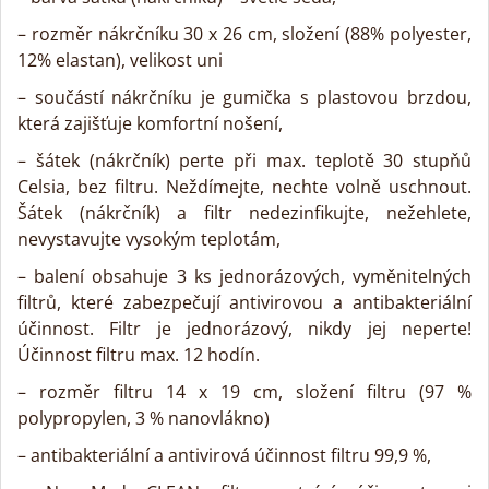
– rozměr nákrčníku 30 x 26 cm, složení (88% polyester,
12% elastan), velikost uni
– součástí nákrčníku je gumička s plastovou brzdou,
která zajišťuje komfortní nošení,
– šátek (nákrčník) perte při max. teplotě 30 stupňů
Celsia, bez filtru. Neždímejte, nechte volně uschnout.
Šátek (nákrčník) a filtr nedezinfikujte, nežehlete,
nevystavujte vysokým teplotám,
– balení obsahuje 3 ks jednorázových, vyměnitelných
filtrů, které zabezpečují antivirovou a antibakteriální
účinnost. Filtr je jednorázový, nikdy jej neperte!
Účinnost filtru max. 12 hodín.
– rozměr filtru 14 x 19 cm, složení filtru (97 %
polypropylen, 3 % nanovlákno)
– antibakteriální a antivirová účinnost filtru 99,9 %,