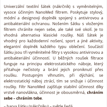
Univerzální textilní šátek (nákrčník) s vyměnitelným,
vysoce účinným NanoMed filtrem. Poskytuje stylový,
módní a designový doplněk spojený s antivirovou a
antibakteriální ochranou. Nošením šátku s vloženým
filtrem chráníte nejen sebe, ale také své okolí. Je to
vhodná alternativa klasické roušky. Náš šátek je
vhodný pro každodenní nošení, sport a jiné aktivity,
elegantní doplněk každého typu oblečení. Součástí
šátku jsou tři vyměnitelné filtry s vysokou antivirovou a
antibakteriální účinností. U běžných roušek filtrace
funguje na principu elektrostatického náboje, který
přitahuje nečistoty a brání jejich proniknutí přes
roušku. Postupným vlhnutím, při dýchání, se
elektrostatický náboj ztrácí, tím se snižuje i účinnost
roušky. Filtr NanoMed zajišťuje stabilní účinnost díky
vrstvě nanovlákna, účinnost je obousměrná,
chráním
sebe – chráním tebe
.
– barva šátku (nákrčníku) – světle šedá,