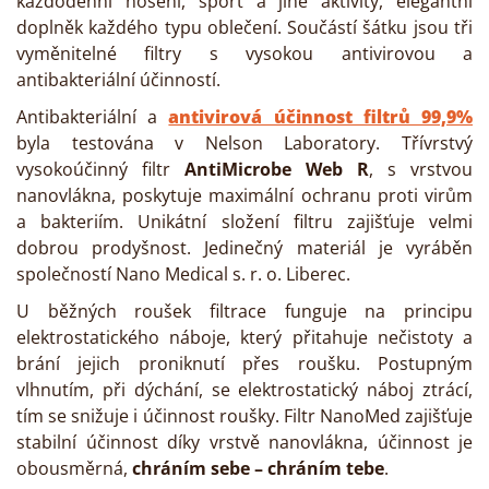
každodenní nošení, sport a jiné aktivity, elegantní
doplněk každého typu oblečení. Součástí šátku jsou tři
vyměnitelné filtry s vysokou antivirovou a
antibakteriální účinností.
Antibakteriální a
antivirová účinnost filtrů 99,9%
byla testována v Nelson Laboratory. Třívrstvý
vysokoúčinný filtr
AntiMicrobe Web R
, s vrstvou
nanovlákna, poskytuje maximální ochranu proti virům
a bakteriím. Unikátní složení filtru zajišťuje velmi
dobrou prodyšnost. Jedinečný materiál je vyráběn
společností Nano Medical s. r. o. Liberec.
U běžných roušek filtrace funguje na principu
elektrostatického náboje, který přitahuje nečistoty a
brání jejich proniknutí přes roušku. Postupným
vlhnutím, při dýchání, se elektrostatický náboj ztrácí,
tím se snižuje i účinnost roušky. Filtr NanoMed zajišťuje
stabilní účinnost díky vrstvě nanovlákna, účinnost je
obousměrná,
chráním sebe – chráním tebe
.