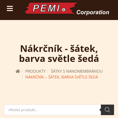
(current)
přihlásit se
registrace
Nákrčník - šátek,
barva světle šedá
PRODUKTY
ŠÁTKY S NANOMEMBRÁNOU
NÁKRČNÍK – ŠÁTEK, BARVA SVĚTLE ŠEDÁ
Hledání
produktů