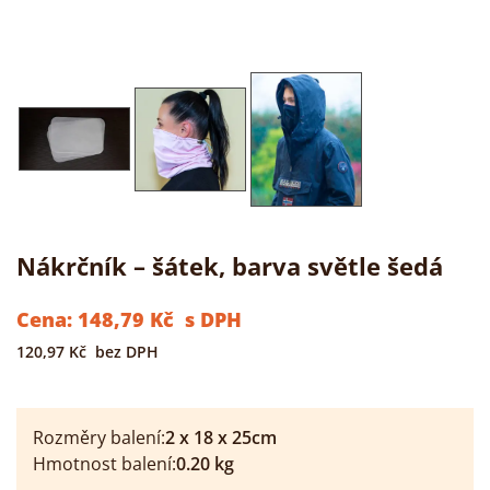
Nákrčník – šátek, barva světle šedá
Cena:
148,79
Kč
s DPH
120,97
Kč
bez DPH
Rozměry balení:
2
x
18
x
25
cm
Hmotnost balení:
0.20
kg