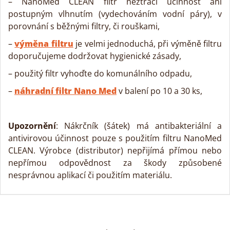
– NanoMed CLEAN filtr neztrácí účinnost ani
postupným vlhnutím (vydechováním vodní páry), v
porovnání s běžnými filtry, či rouškami,
–
výměna filtru
je velmi jednoduchá, při výměně filtru
doporučujeme dodržovat hygienické zásady,
– použitý filtr vyhoďte do komunálního odpadu,
–
náhradní filtr Nano Med
v balení po 10 a 30 ks,
Upozornění
: Nákrčník (šátek) má antibakteriální a
antivirovou účinnost pouze s použitím filtru NanoMed
CLEAN. Výrobce (distributor) nepřijímá přímou nebo
nepřímou odpovědnost za škody způsobené
nesprávnou aplikací či použitím materiálu.