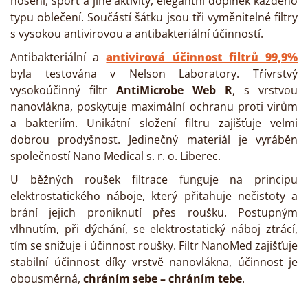
nošení, sport a jiné aktivity, elegantní doplněk každého
typu oblečení. Součástí šátku jsou tři vyměnitelné filtry
s vysokou antivirovou a antibakteriální účinností.
Antibakteriální a
antivirová účinnost filtrů 99,9%
byla testována v Nelson Laboratory. Třívrstvý
vysokoúčinný filtr
AntiMicrobe Web R
, s vrstvou
nanovlákna, poskytuje maximální ochranu proti virům
a bakteriím. Unikátní složení filtru zajišťuje velmi
dobrou prodyšnost. Jedinečný materiál je vyráběn
společností Nano Medical s. r. o. Liberec.
U běžných roušek filtrace funguje na principu
elektrostatického náboje, který přitahuje nečistoty a
brání jejich proniknutí přes roušku. Postupným
vlhnutím, při dýchání, se elektrostatický náboj ztrácí,
tím se snižuje i účinnost roušky. Filtr NanoMed zajišťuje
stabilní účinnost díky vrstvě nanovlákna, účinnost je
obousměrná,
chráním sebe – chráním tebe
.