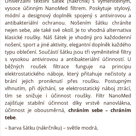
Univerzální textilní šátek (nákrčník) s vyměnitelným,
vysoce účinným NanoMed filtrem. Poskytuje stylový,
módní a designový doplněk spojený s antivirovou a
antibakteriální ochranou. Nošením šátku chráníte
nejen sebe, ale také své okolí. Je to vhodná alternativa
klasické roušky. Náš šátek je vhodný pro každodenní
nošení, sport a jiné aktivity, elegantní doplněk každého
typu oblečení. Součástí šátku jsou tři vyměnitelné filtry
s vysokou antivirovou a antibakteriální účinností. U
běžných roušek filtrace funguje na principu
elektrostatického náboje, který přitahuje nečistoty a
brání jejich proniknutí přes roušku. Postupným
vlhnutím, při dýchání, se elektrostatický náboj ztrácí,
tím se snižuje i účinnost roušky. Filtr NanoMed
zajišťuje stabilní účinnost díky vrstvě nanovlákna,
účinnost je obousměrná,
chráním sebe – chráním
tebe
.
– barva šátku (nákrčníku) – světle modrá,