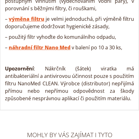
postupným vlhnutím (vydechováním vodní páry), v
porovnání s běžnými filtry, či rouškami,
–
výměna filtru
je velmi jednoduchá, při výměně filtru
doporučujeme dodržovat hygienické zásady,
– použitý filtr vyhoďte do komunálního odpadu,
–
náhradní filtr Nano Med
v balení po 10 a 30 ks,
Upozornění
: Nákrčník (šátek) viratka má
antibakteriální a antivirovou účinnost pouze s použitím
filtru NanoMed CLEAN. Výrobce (distributor) nepřijímá
přímou nebo nepřímou odpovědnost za škody
způsobené nesprávnou aplikací či použitím materiálu.
MOHLY BY VÁS ZAJÍMAT I TYTO