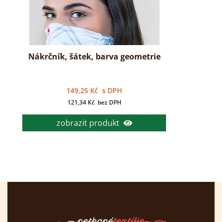
Nákrčník, šátek, barva geometrie
149,25
Kč
s DPH
121,34
Kč
bez DPH
zobrazit produkt