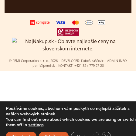
© PEMI Corporation s. r. o.,
2026
:: DEVELOPER:
Ľuboš Kaššovic
:: ADMIN INFO:
pemi@pemi.sk :: KONTAKT: +421 32 / 779 27 20
Používáme cookies, abychom vám poskytli co nejlepší zážitek z
našich webových stránek.
You can find out more about which cookies we are using or switch
them off in
settings
.
Zavřít cookie l