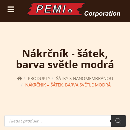
(current)
přihlásit se
registrace
Nákrčník - šátek,
barva světle modrá
PRODUKTY
ŠÁTKY S NANOMEMBRÁNOU
NÁKRČNÍK – ŠÁTEK, BARVA SVĚTLE MODRÁ
Hledání
produktů