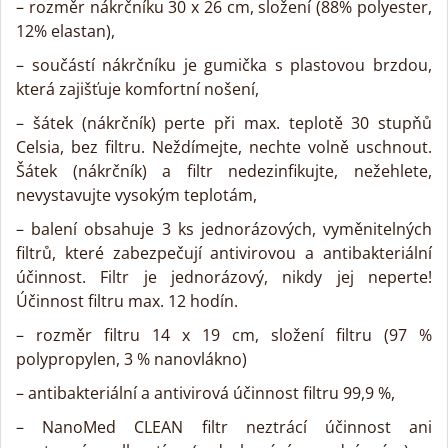
– rozměr nákrčníku 30 x 26 cm, složení (88% polyester,
12% elastan),
– součástí nákrčníku je gumička s plastovou brzdou,
která zajišťuje komfortní nošení,
– šátek (nákrčník) perte při max. teplotě 30 stupňů
Celsia, bez filtru. Neždímejte, nechte volně uschnout.
Šátek (nákrčník) a filtr nedezinfikujte, nežehlete,
nevystavujte vysokým teplotám,
– balení obsahuje 3 ks jednorázových, vyměnitelných
filtrů, které zabezpečují antivirovou a antibakteriální
účinnost. Filtr je jednorázový, nikdy jej neperte!
Účinnost filtru max. 12 hodín.
– rozměr filtru 14 x 19 cm, složení filtru (97 %
polypropylen, 3 % nanovlákno)
– antibakteriální a antivirová účinnost filtru 99,9 %,
– NanoMed CLEAN filtr neztrácí účinnost ani