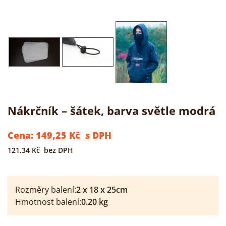
Nákrčník – šátek, barva světle modrá
Cena:
149,25
Kč
s DPH
121,34
Kč
bez DPH
Rozměry balení:
2
x
18
x
25
cm
Hmotnost balení:
0.20
kg