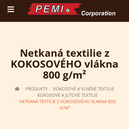
(current)
přihlásit se
registrace
Netkaná textilie z
KOKOSOVÉHO vlákna
800 g/m²
PRODUKTY
KOKOSOVÉ A VLNĚNÉ TEXTILIE
KOKOSOVÉ A JUTOVÉ TEXTÍLIE
NETKANÁ TEXTILIE Z KOKOSOVÉHO VLÁKNA 800
G/M²