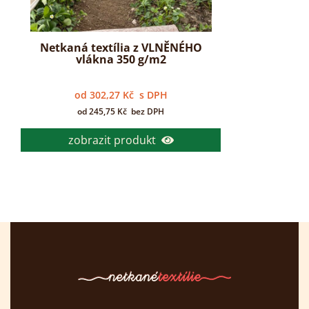
Netkaná textília z VLNĚNÉHO
vlákna 350 g/m2
od
302,27
Kč
s DPH
od
245,75
Kč
bez DPH
zobrazit produkt