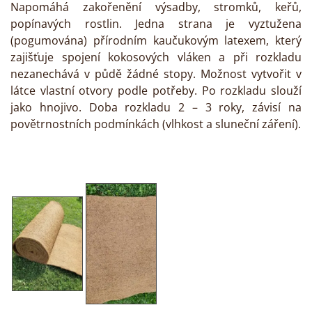
Napomáhá zakořenění výsadby, stromků, keřů,
popínavých rostlin. Jedna strana je vyztužena
(pogumována) přírodním kaučukovým latexem, který
zajišťuje spojení kokosových vláken a při rozkladu
nezanechává v půdě žádné stopy. Možnost vytvořit v
látce vlastní otvory podle potřeby. Po rozkladu slouží
jako hnojivo. Doba rozkladu 2 – 3 roky, závisí na
povětrnostních podmínkách (vlhkost a sluneční záření).