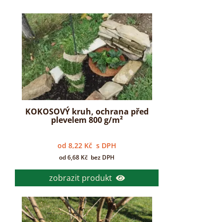
KOKOSOVÝ kruh, ochrana před
plevelem 800 g/m²
od
8,22
Kč
s DPH
od
6,68
Kč
bez DPH
zobrazit produkt