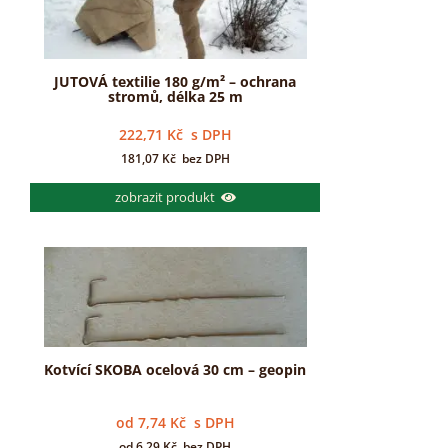
JUTOVÁ textilie 180 g/m² – ochrana
stromů, délka 25 m
222,71
Kč
s DPH
181,07
Kč
bez DPH
zobrazit produkt
Kotvící SKOBA ocelová 30 cm – geopin
od
7,74
Kč
s DPH
od
6,29
Kč
bez DPH