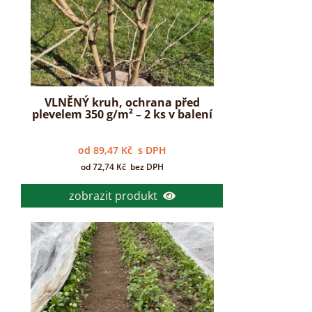
VLNĚNÝ kruh, ochrana před
plevelem 350 g/m² – 2 ks v balení
od
89,47
Kč
s DPH
od
72,74
Kč
bez DPH
zobrazit produkt