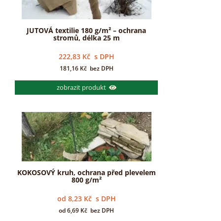
JUTOVÁ textilie 180 g/m² – ochrana
stromů, délka 25 m
222,83
Kč
s DPH
181,16
Kč
bez DPH
zobrazit produkt
KOKOSOVÝ kruh, ochrana před plevelem
800 g/m²
od
8,23
Kč
s DPH
od
6,69
Kč
bez DPH