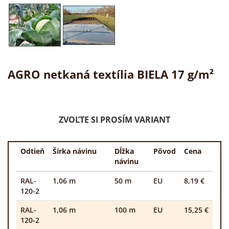
AGRO netkaná textília BIELA 17 g/m²
ZVOĽTE SI PROSÍM VARIANT
Odtieň
Šírka návinu
Dĺžka
Pôvod
Cena
návinu
RAL-
1,06 m
50 m
EU
8,19 €
120-2
RAL-
1,06 m
100 m
EU
15,25 €
120-2