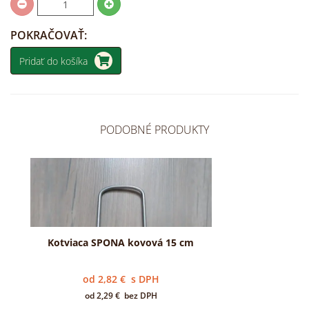
POKRAČOVAŤ:
Pridať do košíka
PODOBNÉ PRODUKTY
Kotviaca SPONA kovová 15 cm
od
2,82
€
s DPH
od
2,29
€
bez DPH