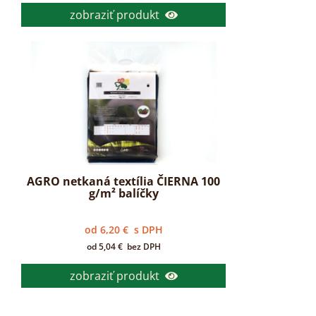
zobraziť produkt
AGRO netkaná textília ČIERNA 100
g/m² balíčky
od
6,20
€
s DPH
od
5,04
€
bez DPH
zobraziť produkt