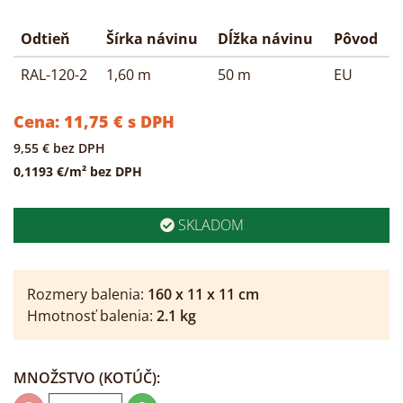
Odtieň
Šírka návinu
Dĺžka návinu
Pôvod
RAL-120-2
1,60 m
50 m
EU
Cena:
11,75
€
s DPH
9,55
€
bez DPH
0,1193 €/m² bez DPH
SKLADOM
Rozmery balenia:
160
x
11
x
11
cm
Hmotnosť balenia:
2.1
kg
MNOŽSTVO
(KOTÚČ)
: