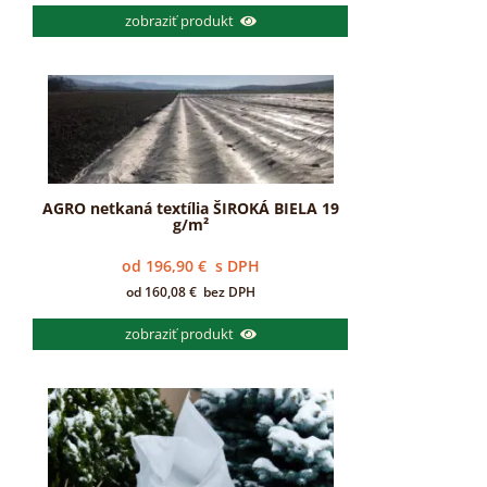
zobraziť produkt
AGRO netkaná textília ŠIROKÁ BIELA 19
g/m²
od
196,90
€
s DPH
od
160,08
€
bez DPH
zobraziť produkt