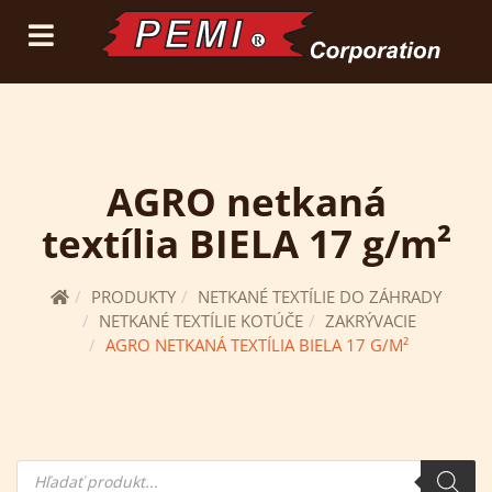
(current)
prihlásiť sa
registrácia
AGRO netkaná
textília BIELA 17 g/m²
PRODUKTY
NETKANÉ TEXTÍLIE DO ZÁHRADY
NETKANÉ TEXTÍLIE KOTÚČE
ZAKRÝVACIE
AGRO NETKANÁ TEXTÍLIA BIELA 17 G/M²
Hľadanie