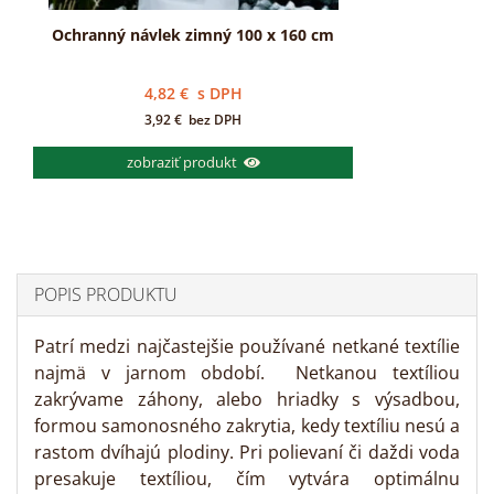
Ochranný návlek zimný 100 x 160 cm
4,82
€
s DPH
3,92
€
bez DPH
zobraziť produkt
POPIS PRODUKTU
Patrí medzi najčastejšie používané netkané textílie
najmä v jarnom období. Netkanou textíliou
zakrývame záhony, alebo hriadky s výsadbou,
formou samonosného zakrytia, kedy textíliu nesú a
rastom dvíhajú plodiny. Pri polievaní či daždi voda
presakuje textíliou, čím vytvára optimálnu