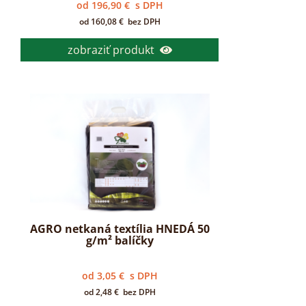
od
196,90
€
s DPH
od
160,08
€
bez DPH
zobraziť produkt
AGRO netkaná textília HNEDÁ 50
g/m² balíčky
od
3,05
€
s DPH
od
2,48
€
bez DPH