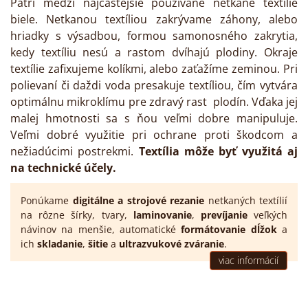
Patrí medzi najčastejšie používané netkané textílie
biele. Netkanou textíliou zakrývame záhony, alebo
hriadky s výsadbou, formou samonosného zakrytia,
kedy textíliu nesú a rastom dvíhajú plodiny. Okraje
textílie zafixujeme kolíkmi, alebo zaťažíme zeminou. Pri
polievaní či daždi voda presakuje textíliou, čím vytvára
optimálnu mikroklímu pre zdravý rast plodín. Vďaka jej
malej hmotnosti sa s ňou veľmi dobre manipuluje.
Veľmi dobré využitie pri ochrane proti škodcom a
nežiadúcimi postrekmi.
Textília môže byť využitá aj
na technické účely.
Ponúkame
digitálne a strojové rezanie
netkaných textílií
na rôzne šírky, tvary,
laminovanie
,
prevíjanie
veľkých
návinov na menšie, automatické
formátovanie dĺžok
a
ich
skladanie
,
šitie
a
ultrazvukové zváranie
.
viac informácií