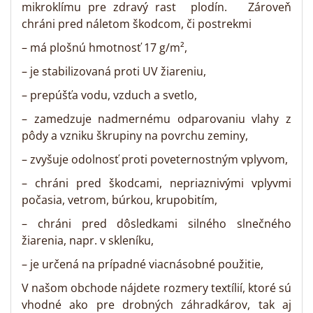
mikroklímu pre zdravý rast plodín. Zároveň
chráni pred náletom škodcom, či postrekmi
– má plošnú hmotnosť 17 g/m²,
– je stabilizovaná proti UV žiareniu,
– prepúšťa vodu, vzduch a svetlo,
– zamedzuje nadmernému odparovaniu vlahy z
pôdy a vzniku škrupiny na povrchu zeminy,
– zvyšuje odolnosť proti poveternostným vplyvom,
– chráni pred škodcami, nepriaznivými vplyvmi
počasia, vetrom, búrkou, krupobitím,
– chráni pred dôsledkami silného slnečného
žiarenia, napr. v skleníku,
– je určená na prípadné viacnásobné použitie,
V našom obchode nájdete rozmery textílií, ktoré sú
vhodné ako pre drobných záhradkárov, tak aj