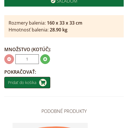
SKLADOM
Rozmery balenia:
160
x
33
x
33
cm
Hmotnosť balenia:
28.90
kg
MNOŽSTVO
(KOTÚČ)
:
POKRAČOVAŤ:
Pridať do košíka
PODOBNÉ PRODUKTY