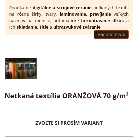
Ponúkame
digitálne a strojové rezanie
netkaných textílií
na rôzne šírky, tvary,
laminovanie
,
prevíjanie
veľkých
návinov na menšie, automatické
formátovanie dĺžok
a
ich
skladanie
,
šitie
a
ultrazvukové zváranie
.
viac informácií
Netkaná textília ORANŽOVÁ 70 g/m²
ZVOĽTE SI PROSÍM VARIANT