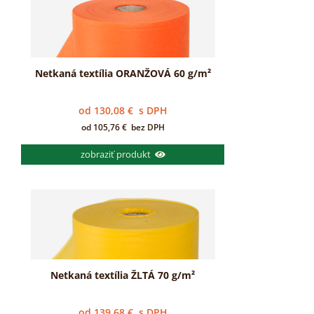
Netkaná textília ORANŽOVÁ 60 g/m²
od
130,08
€
s DPH
od
105,76
€
bez DPH
zobraziť produkt
Netkaná textília ŽLTÁ 70 g/m²
od
139,68
€
s DPH