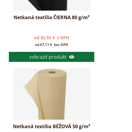
Netkaná textília ČIERNA 80 g/m²
od
82,55
€
s DPH
od
67,11
€
bez DPH
zobraziť produkt
Netkaná textília BÉŽOVÁ 50 g/m²