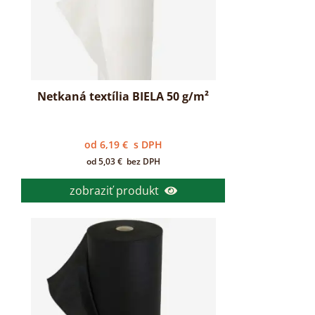
Netkaná textília BIELA 50 g/m²
od
6,19
€
s DPH
od
5,03
€
bez DPH
zobraziť produkt