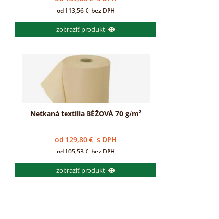
od
113,56
€
bez DPH
zobraziť produkt
Netkaná textília BÉŽOVÁ 70 g/m²
od
129,80
€
s DPH
od
105,53
€
bez DPH
zobraziť produkt