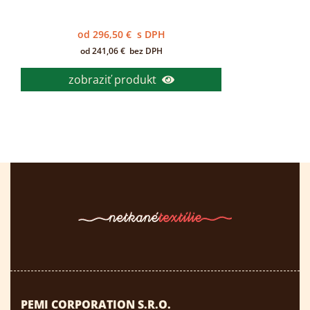
od
296,50
€
s DPH
od
241,06
€
bez DPH
zobraziť produkt
PEMI CORPORATION S.R.O.