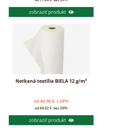
zobraziť produkt
Netkaná textília BIELA 12 g/m²
od
84,90
€
s DPH
od
69,02
€
bez DPH
zobraziť produkt