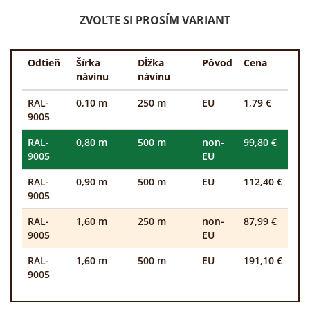
ZVOĽTE SI PROSÍM VARIANT
Odtieň
Šírka
Dĺžka
Pôvod
Cena
návinu
návinu
RAL-
0,10 m
250 m
EU
1,79 €
9005
RAL-
0,80 m
500 m
non-
99,80 €
9005
EU
RAL-
0,90 m
500 m
EU
112,40 €
9005
RAL-
1,60 m
250 m
non-
87,99 €
9005
EU
RAL-
1,60 m
500 m
EU
191,10 €
9005