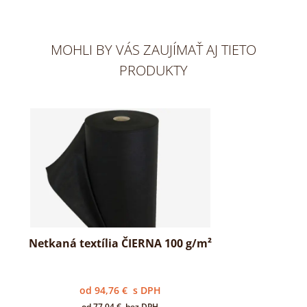
MOHLI BY VÁS ZAUJÍMAŤ AJ TIETO
PRODUKTY
Netkaná textília ČIERNA 100 g/m²
od
94,76
€
s DPH
od
77,04
€
bez DPH