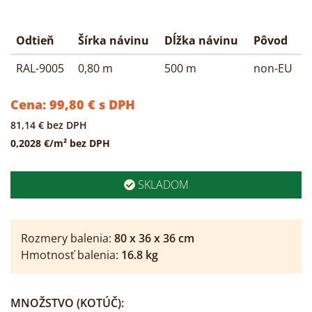
Odtieň
Šírka návinu
Dĺžka návinu
Pôvod
RAL-9005
0,80 m
500 m
non-EU
Cena:
99,80
€
s DPH
81,14
€
bez DPH
0,2028 €/m² bez DPH
SKLADOM
Rozmery balenia:
80
x
36
x
36
cm
Hmotnosť balenia:
16.8
kg
MNOŽSTVO
(KOTÚČ)
: