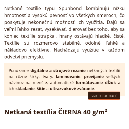
Netkané textílie typu Spunbond kombinujú nízku
hmotnosť a vysokú pevnosť vo všetkých smeroch, čo
poskytuje nekonečnú možnosť ich využitia. Dajú sa
veľmi ľahko rezať, vysekávať, dierovať bez toho, aby sa
koniec textílie strapkal, hrany ostávajú hladké, čisté.
Textílie sú rozmerovo stabilné, odolné, ľahké a
nákladovo efektívne. Nachádzajú využitie v každom
odvetví priemyslu.
Ponúkame
digitálne a strojové rezanie
netkaných textílií
na rôzne šírky, tvary,
laminovanie
,
prevíjanie
veľkých
návinov na menšie, automatické
formátovanie dĺžok
a
ich
skladanie
,
šitie
a
ultrazvukové zváranie
.
viac informácií
Netkaná textília ČIERNA 40 g/m²