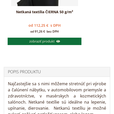
Netkaná textília ČIERNA 50 g/m²
od
112,25
€
s DPH
od
91,26
€
bez DPH
zobraziť produkt
POPIS PRODUKTU
Najčastejšie sa s nimi môžeme stretnúť pri výrobe
a čalúnení nábytku, v automobilovom priemysle a
zdravotníctve, v masérskych a kozmetických
salónoch. Netkané textílie sú ideálne na lepenie,
upínanie, dierovanie. Netkanú textíliu je možné