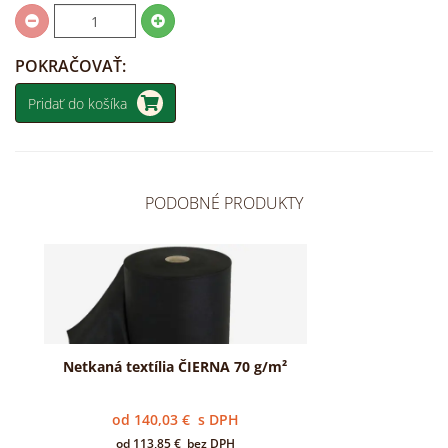
POKRAČOVAŤ:
Pridať do košíka
PODOBNÉ PRODUKTY
Netkaná textília ČIERNA 70 g/m²
od
140,03
€
s DPH
od
113,85
€
bez DPH