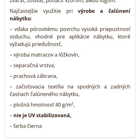
zvárať, zošívať, potlačiť vzorom, alebo logom.
Najčastejšie využitie pri
výrobe a čalúnení
nábytku
:
– vďaka pórovitému povrchu vysoká priepustnosť
vzduchu, vhodné pre aplikácie nábytku, ktoré
vyžadujú priedušnosť,
– výroba matracov a lôžkovín,
– separačná vrstva,
– prachová zábrana,
– začisťovacia textília na spodných a zadných
častiach čalúneného nábytku,
– plošná hmotnosť 40 g/m²,
–
nie je UV stabilizovaná,
– farba čierna