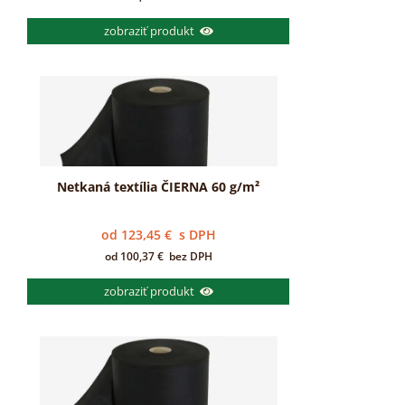
zobraziť produkt
Netkaná textília ČIERNA 60 g/m²
od
123,45
€
s DPH
od
100,37
€
bez DPH
zobraziť produkt