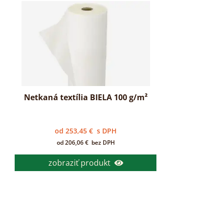
Netkaná textília BIELA 100 g/m²
od
253,45
€
s DPH
od
206,06
€
bez DPH
zobraziť produkt