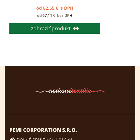
od
82,55
€
s DPH
od
67,11
€
bez DPH
zobraziť produkt
PEMI CORPORATION S.R.O.
DOLNÉ SRNIE 464 | 916 41