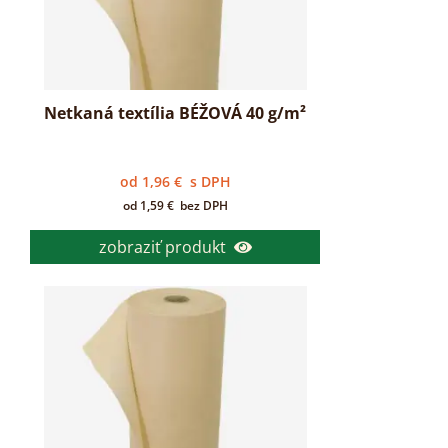
Netkaná textília BÉŽOVÁ 40 g/m²
od
1,96
€
s DPH
od
1,59
€
bez DPH
zobraziť produkt