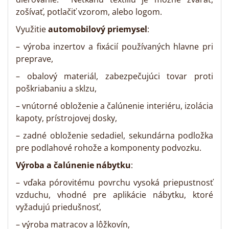
zošívať, potlačiť vzorom, alebo logom.
Využitie
automobilový priemysel
:
– výroba inzertov a fixácií používaných hlavne pri
preprave,
– obalový materiál, zabezpečujúci tovar proti
poškriabaniu a sklzu,
– vnútorné obloženie a čalúnenie interiéru, izolácia
kapoty, prístrojovej dosky,
– zadné obloženie sedadiel, sekundárna podložka
pre podlahové rohože a komponenty podvozku.
Výroba a čalúnenie nábytku
:
– vďaka pórovitému povrchu vysoká priepustnosť
vzduchu, vhodné pre aplikácie nábytku, ktoré
vyžadujú priedušnosť,
– výroba matracov a lôžkovín,