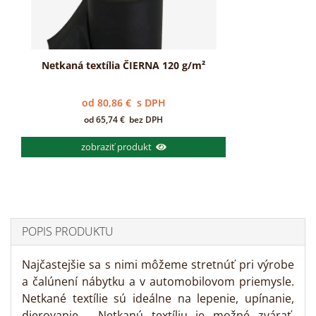
Netkaná textília ČIERNA 120 g/m²
od
80,86
€
s DPH
od
65,74
€
bez DPH
zobraziť produkt
POPIS PRODUKTU
Najčastejšie sa s nimi môžeme stretnúť pri výrobe
a čalúnení nábytku a v automobilovom priemysle.
Netkané textílie sú ideálne na lepenie, upínanie,
dierovanie. Netkanú textíliu je možné zvárať,