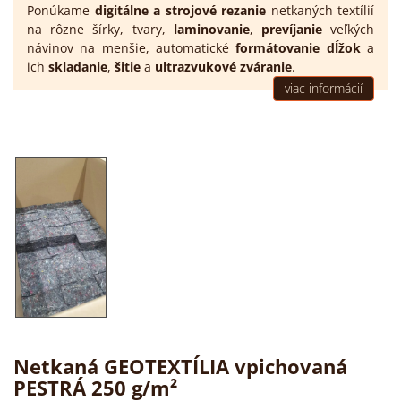
Ponúkame
digitálne a strojové rezanie
netkaných textílií
na rôzne šírky, tvary,
laminovanie
,
prevíjanie
veľkých
návinov na menšie, automatické
formátovanie dĺžok
a
ich
skladanie
,
šitie
a
ultrazvukové zváranie
.
viac informácií
Netkaná GEOTEXTÍLIA vpichovaná
PESTRÁ 250 g/m²