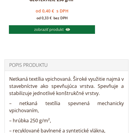
od
0,40
€
s DPH
od
0,33
€
bez DPH
zobraziť produkt
POPIS PRODUKTU
Netkaná textília vpichovaná. Široké využitie najmä v
stavebníctve ako spevňujúca vrstva. Spevňuje a
stabilizuje jednotlivé konštrukčné vrstvy.
– netkaná textília spevnená mechanicky
vpichovaním,
– hrúbka 250 g/m²,
– recyklované bavlnené a syntetické vlákna,