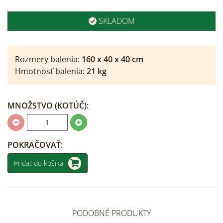
SKLADOM
Rozmery balenia:
160
x
40
x
40
cm
Hmotnosť balenia:
21
kg
MNOŽSTVO
(KOTÚČ)
:
POKRAČOVAŤ:
Pridať do košíka
PODOBNÉ PRODUKTY