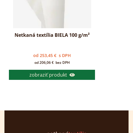
Netkaná textília BIELA 100 g/m²
od
253,45
€
s DPH
od
206,06
€
bez DPH
zobraziť produkt