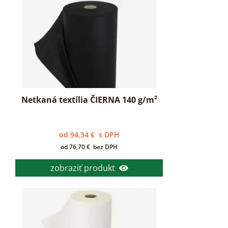
Netkaná textília ČIERNA 140 g/m²
od
94,34
€
s DPH
od
76,70
€
bez DPH
zobraziť produkt