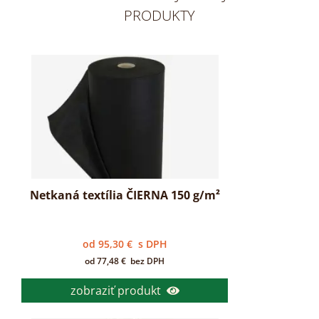
PRODUKTY
Netkaná textília ČIERNA 150 g/m²
od
95,30
€
s DPH
od
77,48
€
bez DPH
zobraziť produkt