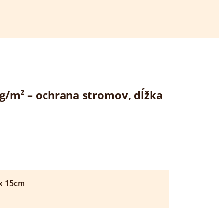
0 g/m² – ochrana stromov, dĺžka
x
15
cm