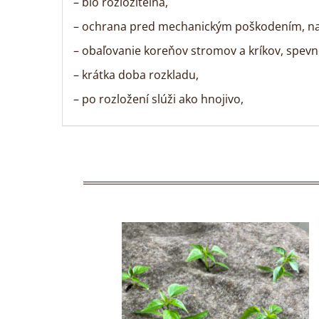
– bio rozložiteľná,
– ochrana pred mechanickým poškodením, na
– obaľovanie koreňov stromov a kríkov, spev
– krátka doba rozkladu,
– po rozložení slúži ako hnojivo,