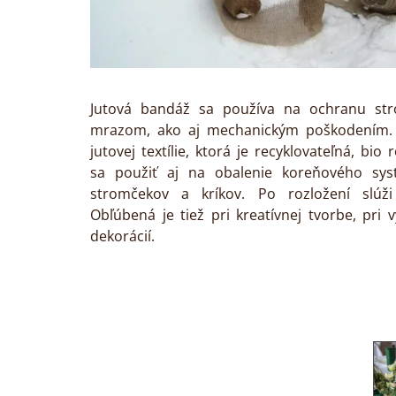
Jutová bandáž sa používa na ochranu st
mrazom, ako aj mechanickým poškodením. 
jutovej textílie, ktorá je recyklovateľná, bio 
sa použiť aj na obalenie koreňového sy
stromčekov a kríkov. Po rozložení slúži
Obľúbená je tiež pri kreatívnej tvorbe, pri
dekorácií.