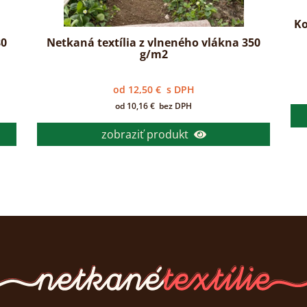
Ko
80
Netkaná textília z vlneného vlákna 350
g/m2
od
12,50
€
s DPH
od
10,16
€
bez DPH
zobraziť produkt