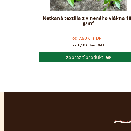
Netkaná textília z vlneného vlákna 1
g/m²
od
7,50
€
s DPH
od
6,10
€
bez DPH
zobraziť produkt