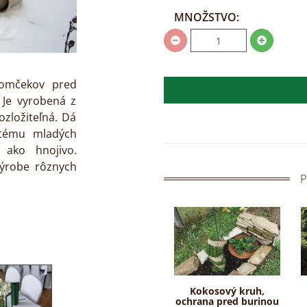
MNOŽSTVO:
romčekov pred
Je vyrobená z
rozložiteľná. Dá
stému mladých
 ako hnojivo.
 výrobe rôznych
P
Kokosový kruh,
ochrana pred burinou