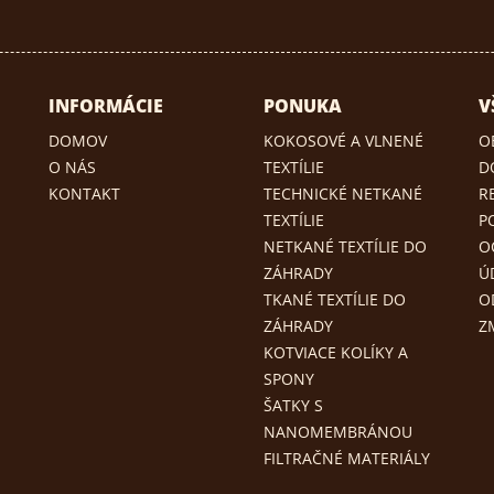
INFORMÁCIE
PONUKA
V
DOMOV
KOKOSOVÉ A VLNENÉ
O
O NÁS
TEXTÍLIE
D
KONTAKT
TECHNICKÉ NETKANÉ
R
TEXTÍLIE
P
NETKANÉ TEXTÍLIE DO
O
ZÁHRADY
Ú
TKANÉ TEXTÍLIE DO
O
ZÁHRADY
Z
KOTVIACE KOLÍKY A
SPONY
ŠATKY S
NANOMEMBRÁNOU
FILTRAČNÉ MATERIÁLY