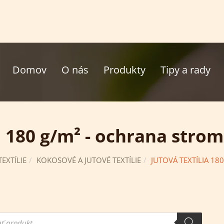
Domov
O nás
Produkty
Tipy a rady
a 180 g/m² - ochrana stro
EXTÍLIE
KOKOSOVÉ A JUTOVÉ TEXTÍLIE
JUTOVÁ TEXTÍLIA 1
ie