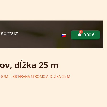
Kontakt
0,00
€
mov, dĺžka 25 m
80 G/M² – OCHRANA STROMOV, DĹŽKA 25 M