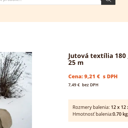
ktov
Jutová textília 18
25 m
Cena:
9,21
€
s DPH
7,49
€
bez DPH
Rozmery balenia:
12
x
12
Hmotnosť balenia:
0.70
kg