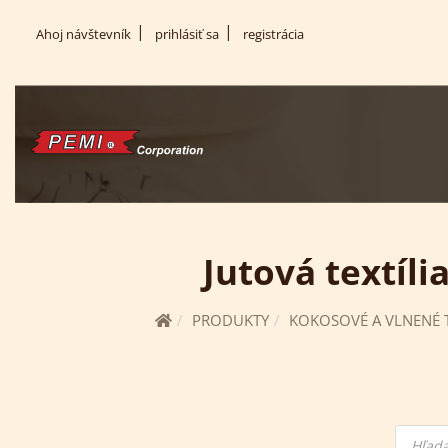
(current)
Ahoj návštevník
prihlásiť sa
registrácia
Jutová textíli
PRODUKTY
KOKOSOVÉ A VLNENÉ T
Hľadan