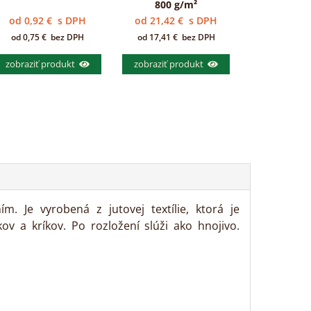
800 g/m²
od
0,92
€
s DPH
od
21,42
€
s DPH
od
0,75
€
bez DPH
od
17,41
€
bez DPH
zobraziť produkt
zobraziť produkt
Je vyrobená z jutovej textílie, ktorá je
v a kríkov. Po rozložení slúži ako hnojivo.