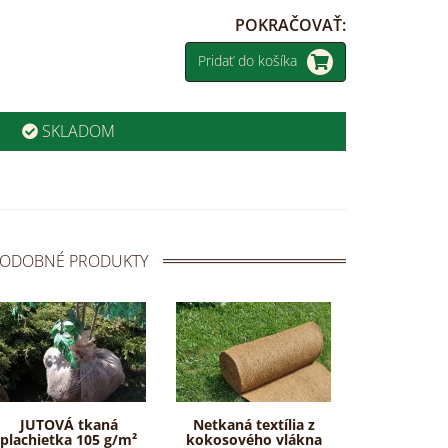
POKRAČOVAŤ:
Pridať do košíka
SKLADOM
ODOBNÉ PRODUKTY
JUTOVÁ tkaná
Netkaná textília z
plachietka 105 g/m²
kokosového vlákna