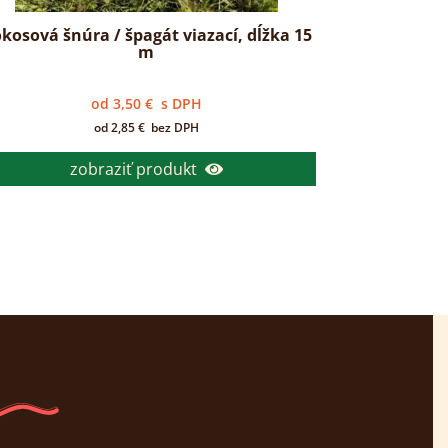
kosová šnúra / špagát viazací, dĺžka 15
m
od
3,50
€
s DPH
od
2,85
€
bez DPH
zobraziť produkt