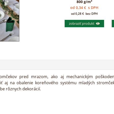
800 g/m²
od
0,34
€
s DPH
od
0,28
€
bez DPH
zobraziť produkt
omčekov pred mrazom, ako aj mechanickým poškodením. 
užiť aj na obalenie koreňového systému mladých stromčeko
obe rôznych dekorácií.